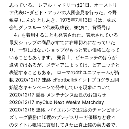
思っている。 レアル・マドリーは21日、オーストリ
ア代表DFダビド・アラバの入団会見を行った。今野
敏晃 (こんの としあき、1975年7月13日 -)は、株式
会社グラスルーツ代表取締役。並びに、背番号は
「4」を着用することも発表された。表示されている
最安ショップの商品がすでに在庫切れになっていた
り、一覧にはないショップがもっと安い価格になって
いることもあります。 発音上、ピャニッチのほうが
適切ではあるが、メディアによっては、ピアニッチと
表記することもある。 ローマの4thユニフォームが搭
載 2020/12/17 連絡 eFootballポイントプログラム開
始記念キャンペーンで発生している現象について
2020/12/17 重要 メンテナンス延長のお知らせ
2020/12/17 myClub Next Week’s Matchday
2020/12/16 連絡. バイエルンでは2度のチャンピオン
ズリーグ優勝に10度のブンデスリーガ優勝など数々
のタイトル獲得に貢献してきた正真正銘の実力者で、