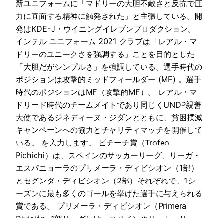
新ユニフォームに「マドリーの大胆不敵さと反抗で圧
力に直面する精神に触発された」と主張している。開
発はKDE-J・ウイニングイレブンプロダクション。
インテル ユニフォーム 2021 クラブは「レアル・マ
ドリーのユニークさを強調する」ことを目的とした
「大胆だがシンプルさ」を強調している。選手時代の
ポジションは攻撃的ミッドフィールダー (MF) 。選手
時代のポジションはMF（攻撃的MF）。 レアル・マ
ドリード時代のチームメイトであり同じくUNDP親善
大使であるジネディーヌ・ジダンとともに、貧困撲滅
キャンペーンへの協力とチャリティマッチを開催して
いる。 を入力します。 ピチーチ賞（Trofeo
Pichichi）は、スペインのサッカーリーグ、リーガ・
エスパニョーラのプリメーラ・ディビシオン（1部）
とセグンダ・ディビシオン（2部）それぞれで、1シ
ーズンに最も多くのゴールを挙げた選手に与えられる
賞である。 プリメーラ・ディビシオン（Primera