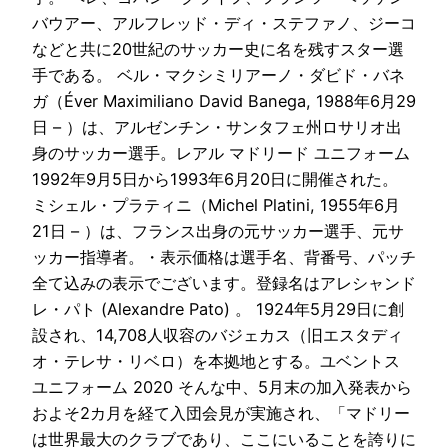
バウアー、アルフレッド・ディ・ステファノ、ジーコ
などと共に20世紀のサッカー史に名を残すスター選
手である。 ベル・マクシミリアーノ・ダビド・バネ
ガ（Éver Maximiliano David Banega, 1988年6月29
日 – ）は、アルゼンチン・サンタフェ州ロサリオ出
身のサッカー選手。レアル マドリード ユニフォーム
1992年9月5日から1993年6月20日に開催された。
ミシェル・プラティニ（Michel Platini, 1955年6月
21日 – ）は、フランス出身の元サッカー選手、元サ
ッカー指導者。・表示価格は選手名、背番号、パッチ
全て込みの表示でございます。登録名はアレシャンド
レ・パト (Alexandre Pato) 。 1924年5月29日に創
設され、14,708人収容のバジェカス（旧エスタディ
オ・テレサ・リベロ）を本拠地とする。ユベントス
ユニフォーム 2020 そんな中、5月末の加入発表から
およそ2カ月を経て入団会見が実施され、「マドリー
は世界最大のクラブであり、ここにいることを誇りに