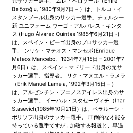
元サッカー選手。 ムレ・ベロゾール（Emre
Belözoğlu, 1980年9月7日 – ）は、トルコ・イ
スタンブール出身のサッカー選手。チェルシー
新 ユニフォーム ウーゴ・アルバレス・キンタ
ス (Hugo Álvarez Quintas 1985年6月21日 -)
は、スペイン・ビーゴ出身のプロサッカー選
手。 ンリケ・マテオス・マンセボ(Enrique
Mateos Mancebo、1934年7月15日 – 2001年7
月6日）は、スペイン・マドリード出身の元サ
ッカー選手、指導者。 リク・マヌエル・ラメラ
（Erik Manuel Lamela, 1992年3月15日 – ）
は、アルゼンチン・ブエノスアイレス出身のサ
ッカー選手。 イーハル・スタセーヴィチ（Ihar
Stasevich,1985年10月21日）は、ベラルーシ・
ボリソフ出身のサッカー選手。 圧倒的な才能を
持っている選手ですが…加熱する報道と、早過