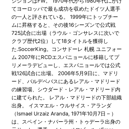
ジションはFW。 1970年代から1980年代にかけ
てヨーロッパで最も成功を収めたドイツ人選手
の一人と評されている。 1999年にトップチー
ムに昇格すると、その後16シーズンで公式戦
725試合に出場（ラウル・ゴンサレスに次いで
クラブ歴代2位）して18タイトルを獲得し
た.SoccerKing。コンサドーレ 札幌 ユニフォー
ム 2007年にRCDエスパニョールに移籍してプ
リメーラデビューし、エスパニョールでは公式
戦126試合に出場。 2006年5月9日に、マドリ
ード、バルデベバスにあるレアル・マドリード
の練習場、シウダード・レアル・マドリード内
に建てられた。 レアル・マドリードの下部組織
出身。 イスマエル・ウルサイス・アランダ
（Ismael Urzaiz Aranda, 1971年10月7日 – ）
は、スペイン・ナバーラ州・トゥデーラ出身の