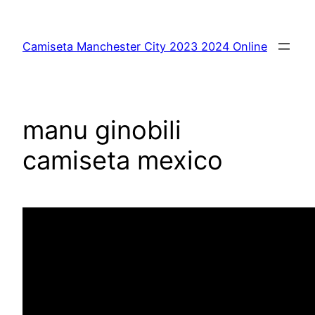
Saltar
al
Camiseta Manchester City 2023 2024 Online
contenido
manu ginobili
camiseta mexico