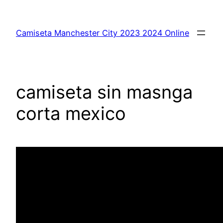
Saltar
al
Camiseta Manchester City 2023 2024 Online
contenido
camiseta sin masnga
corta mexico